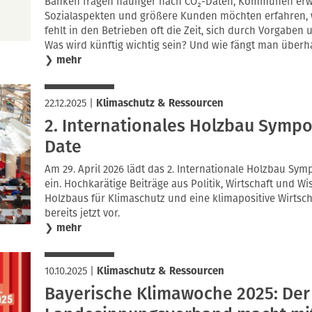
Banken fragen häufiger nach CO₂-Daten, Kommunen er
Sozialaspekten und größere Kunden möchten erfahren, wi
fehlt in den Betrieben oft die Zeit, sich durch Vorgaben
Was wird künftig wichtig sein? Und wie fängt man überh
❯
mehr
22.12.2025
|
Klimaschutz & Ressourcen
2. Internationales Holzbau Sympo
Date
Am 29. April 2026 lädt das 2. Internationale Holzbau Sy
ein. Hochkarätige Beiträge aus Politik, Wirtschaft und W
Holzbaus für Klimaschutz und eine klimapositive Wirtsch
bereits jetzt vor.
❯
mehr
10.10.2025
|
Klimaschutz & Ressourcen
Bayerische Klimawoche 2025: Der