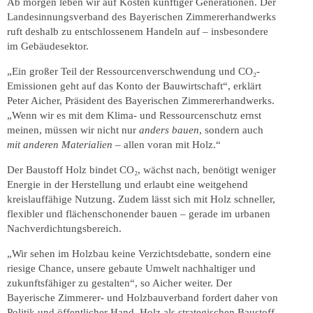
Ab morgen leben wir auf Kosten künftiger Generationen. Der
Landesinnungsverband des Bayerischen Zimmererhandwerks
ruft deshalb zu entschlossenem Handeln auf – insbesondere
im Gebäudesektor.
„Ein großer Teil der Ressourcenverschwendung und CO₂-
Emissionen geht auf das Konto der Bauwirtschaft“, erklärt
Peter Aicher, Präsident des Bayerischen Zimmererhandwerks.
„Wenn wir es mit dem Klima- und Ressourcenschutz ernst
meinen, müssen wir nicht nur
anders bauen
, sondern auch
mit anderen Materialien
– allen voran mit Holz.“
Der Baustoff Holz bindet CO₂, wächst nach, benötigt weniger
Energie in der Herstellung und erlaubt eine weitgehend
kreislauffähige Nutzung. Zudem lässt sich mit Holz schneller,
flexibler und flächenschonender bauen – gerade im urbanen
Nachverdichtungsbereich.
„Wir sehen im Holzbau keine Verzichtsdebatte, sondern eine
riesige Chance, unsere gebaute Umwelt nachhaltiger und
zukunftsfähiger zu gestalten“, so Aicher weiter. Der
Bayerische Zimmerer- und Holzbauverband fordert daher von
Politik und öffentlicher Hand, Holz als strategischen Baustoff