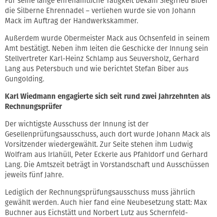
Für seine lange ehrenamtliche Tätigkeit bekam Siegfried Biber
die Silberne Ehrennadel – verliehen wurde sie von Johann
Mack im Auftrag der Handwerkskammer.
Außerdem wurde Obermeister Mack aus Ochsenfeld in seinem
Amt bestätigt. Neben ihm leiten die Geschicke der Innung sein
Stellvertreter Karl-Heinz Schlamp aus Seuversholz, Gerhard
Lang aus Petersbuch und wie berichtet Stefan Biber aus
Gungolding.
Karl Wiedmann engagierte sich seit rund zwei Jahrzehnten als
Rechnungsprüfer
Der wichtigste Ausschuss der Innung ist der
Gesellenprüfungsausschuss, auch dort wurde Johann Mack als
Vorsitzender wiedergewählt. Zur Seite stehen ihm Ludwig
Wolfram aus Irlahüll, Peter Eckerle aus Pfahldorf und Gerhard
Lang. Die Amtszeit beträgt in Vorstandschaft und Ausschüssen
jeweils fünf Jahre.
Lediglich der Rechnungsprüfungsausschuss muss jährlich
gewählt werden. Auch hier fand eine Neubesetzung statt: Max
Buchner aus Eichstätt und Norbert Lutz aus Schernfeld-